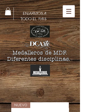
ENVIAMOS A
TODO EL PAIS
DCA
rte
Medalleros de MDF.
Diferentes disciplinas.
NUEVO
NUEVO