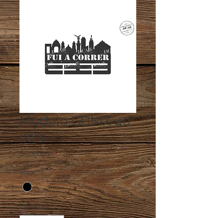
Modelo CDMX 40
cms
Precio
$500.00
color
*
Cantidad
*