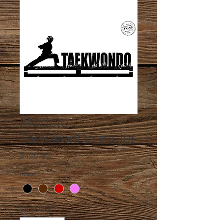
Modelo
TaeKwonDo mujer
Precio
$400.00
color
*
Cantidad
*