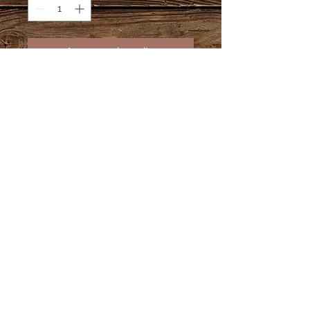
Agregar al carrito
Medallero de Madera MDF de 9 mm
Medidas 55 cms de largo x 21 cms
de alto.
Soporta 30 medallas aprox.
Información Adicional
Tiempo de producción 10 días
hábiles.
En caso de pedidos personalizados
te pedimos estés atento a tu correo
electrónico, por este medio te
enviaremos el diseño para que lo
© DCARTE 2018.