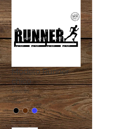
Modelo Runner
chico
Precio
$400.00
color
*
Cantidad
*