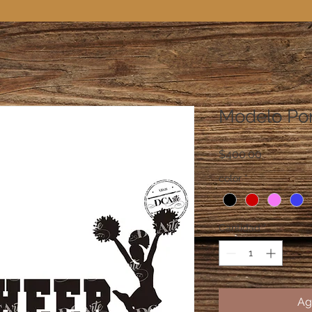
Modelo Porr
Precio
$400.00
color
*
Cantidad
*
Ag