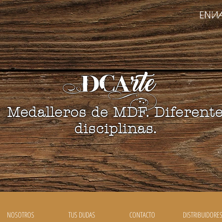
ENVI
DCA
rte
Medalleros de MDF. Diferent
disciplinas.
NOSOTROS
TUS DUDAS
CONTACTO
DISTRIBUIDORE