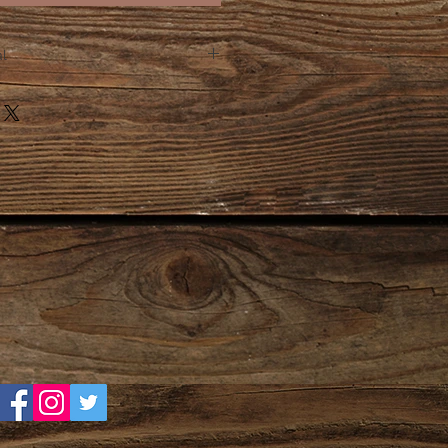
al
n 10 días hábiles.
personalizados te pedimos estés
lectrónico, por este medio te
o para que lo autorices antes de
ón. No se manda a producción sin
dos en la categoría Modelos
ariar de un día a otro.
oductos se envían una vez
el comprador.
a producción se envía por correo
de rastreo de la mensajería.
responsable de rastrear su
se hace responsable por fallas