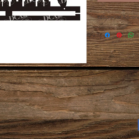
Información Adicion
Tiempo de producció
En caso de pedidos 
atento a tu correo e
enviaremos el diseñ
enviarlo a producci
autorización.
Los productos situa
Disponibles pueden v
Únicamente estos pr
verificado el pago d
Una vez finalizada l
electrónico la guía 
El comprador es el 
paquete. DCArte no 
de la mensajería.