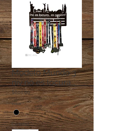
Modelo Mundo 3
niv no es locura...
Precio
$600.00
color
*
Cantidad
*