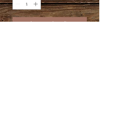
Agregar al carrito
Madera MDF 9 mm.
Medida 55 cms
Soporta 30 medallas aprox. por
barra.
Información Adicional
Tiempo de producción 10 días
hábiles.
En caso de pedidos personalizados
te pedimos estés atento a tu correo
electrónico, por este medio te
enviaremos el diseño para que lo
© DCARTE 2018.