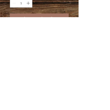
Agregar al carrito
Medallero de Madera MDF de 9 mm
Medidas 25 cms de largo x 35 cms
de alto
Soporta 30 medallas aprox.
Información Adicional
Tiempo de producción 10 días
hábiles.
En caso de pedidos personalizados
te pedimos estés atento a tu correo
electrónico, por este medio te
enviaremos el diseño para que lo
© DCARTE 2018.