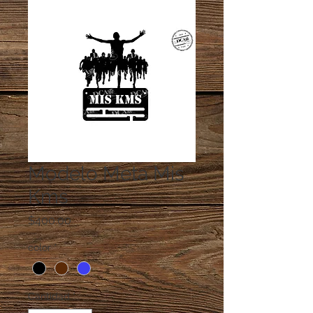
Modelo Meta Mis
Kms
Precio
$400.00
color
*
Cantidad
*