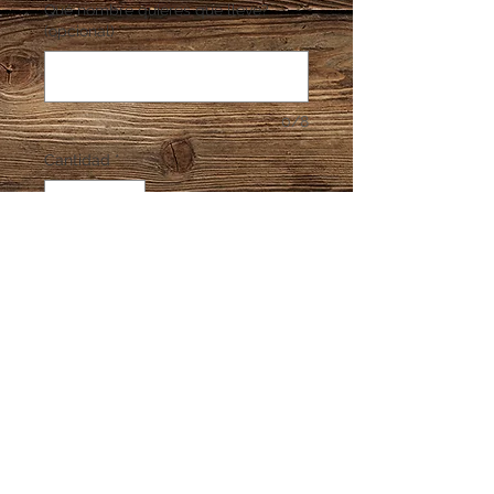
Qué nombre quieres que lleve?
(opcional)
0/8
Cantidad
*
Agregar al carrito
Elaborado en Madera MDF 9 mm.
Medida 55 cms
Soporta 30 medallas aprox.
Información Adicional