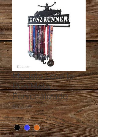
Modelo Love to
Run Meta
Personalizado
Precio
$400.00
color
*