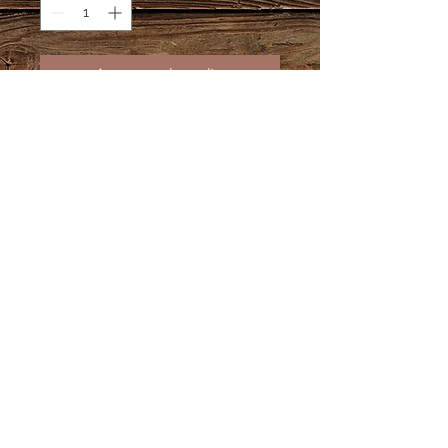
Agregar al carrito
Madera MDF
Medida 55 cms.
Soporta 30 medallas aprox por
barra.
Información Adicional
Tiempo de producción 10 días
hábiles.
En caso de pedidos personalizados
te pedimos estés atento a tu correo
electrónico, por este medio te
enviaremos el diseño para que lo
© DCARTE 2018.