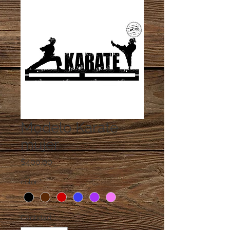
Modelo Karate
mujer
Precio
$400.00
color
*
Cantidad
*