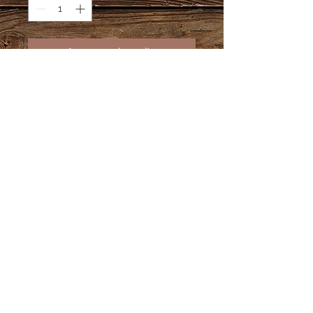
Agregar al carrito
Madera MDF
Medida 55 cms.
Soporta 30 medallas aprox por
barra.
Información Adicional
Tiempo de producción 10 días
hábiles.
En caso de pedidos personalizados
te pedimos estés atento a tu correo
electrónico, por este medio te
enviaremos el diseño para que lo
© DCARTE 2018.