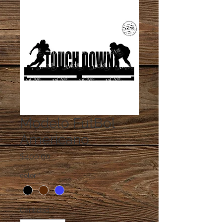
Modelo FutBol
Americano
Precio
$400.00
color
*
Cantidad
*