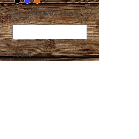
Qué nombre quieres que lleve?
(opcional)
0/11
Cantidad
*
Agregar al carrito
Elaborado en Madera MDF 9 mm.
Medida 55 cms
Soporta 30 medallas aprox.
Información Adicional