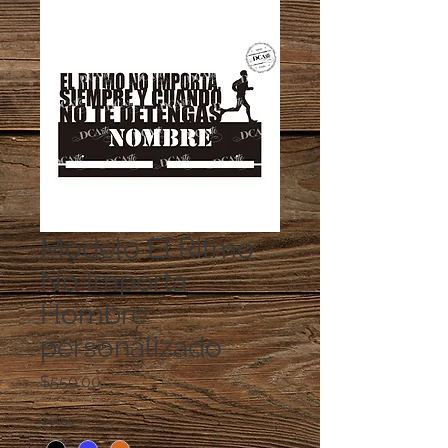
Modelo El Ritmo
No Importa
Hombre
personalizado
Precio
$550.00
color
*