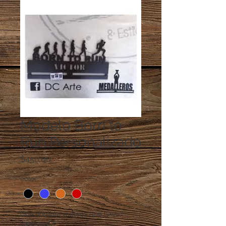
Modelo Born to
Run Personalizado
Precio
$450.00
color
*
Qué nombre quieres que lleve?
(opcional)