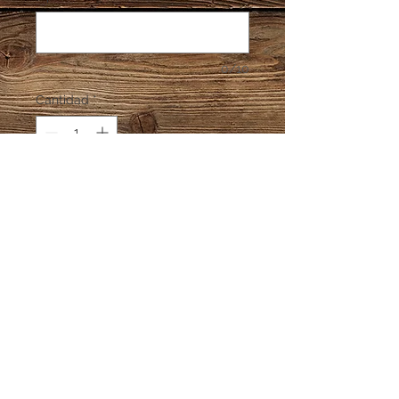
0/10
Cantidad
*
Agregar al carrito
Elaborado en Madera MDF 9 mm.
Medida 55 cms
Soporta 30 medallas aprox.
Información Adicional
Tiempo de producción 10 días