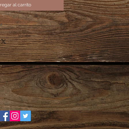
regar al carrito
al
n 10 días hábiles.
personalizados te pedimos estés
lectrónico, por este medio te
o para que lo autorices antes de
ón. No se manda a producción sin
dos en la categoría Modelos
ariar de un día a otro.
oductos se envían una vez
el comprador.
a producción se envía por correo
de rastreo de la mensajería.
responsable de rastrear su
se hace responsable por fallas