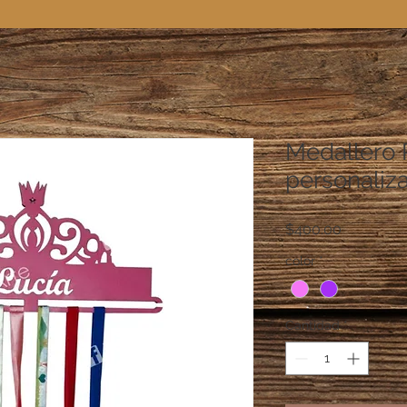
Medallero 
personaliz
Precio
$400.00
color
*
Cantidad
*