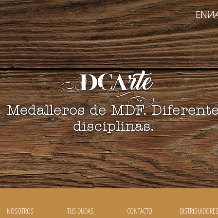
ENVI
DCA
rte
Medalleros de MDF. Diferent
disciplinas.
NOSOTROS
TUS DUDAS
CONTACTO
DISTRIBUIDORE