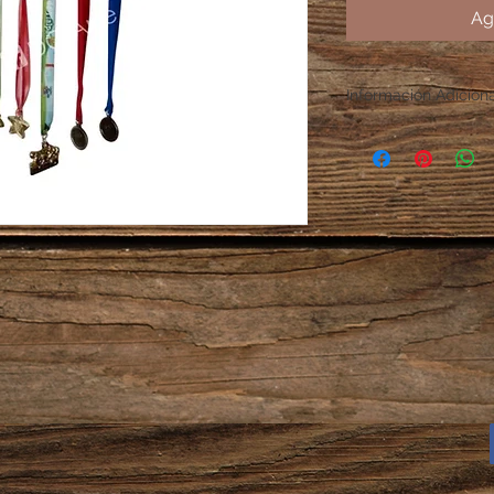
Ag
Información Adicion
Tiempo de producció
En caso de pedidos 
atento a tu correo e
enviaremos el diseñ
enviarlo a producci
autorización.
Los productos situa
Disponibles pueden v
Únicamente estos pr
verificado el pago d
Una vez finalizada l
electrónico la guía 
El comprador es el 
paquete. DCArte no 