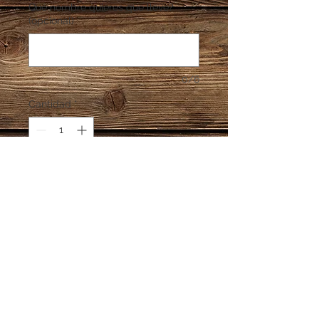
Qué nombre quieres que lleve?
(opcional)
0/6
Cantidad
*
Agregar al carrito
Madera MDF 9 mm.
Medida 55 cms
Soporta 30 medallas aprox. por
nivel
Información Adicional