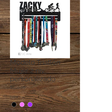
Modelo Triatlón
Mujer 2 niv.
personalizado
Precio
$500.00
color
*